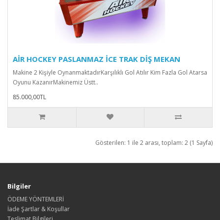
AİR HOCKEY PASLANMAZ İCE TRAK DİŞ MEKAN
Makine 2 Kişiyle OynanmaktadırKarşılıklı Gol Atılır Kim Fazla Gol Atarsa
Oyunu KazanırMakinemiz Üstt..
85.000,00TL
Gösterilen: 1 ile 2 arası, toplam: 2 (1 Sayfa)
Bilgiler
ÖDEME YÖNTEMLERİ
İade Şartlar & Koşullar
Teslimat Bilgileri